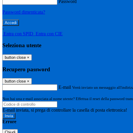
Password
Password dimenticata?
-
Entra con SPID
Entra con CIE
Seleziona utente
button close
×
Recupero password
button close
×
E-mail
Verrà inviato un messaggio all'indirizz
Non hai una e-mail associata al nome utente? Effettua il reset della password tram
E-mail inviata, si prega di controllare la casella di posta elettronica!
Errore
Chiudi