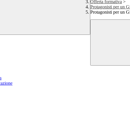
Offerta formativa
>
Protagonisti per un 
Protagonisti per un 
a
cazione