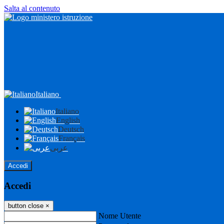
Salta al contenuto
Italiano
Italiano
English
Deutsch
Français
عربى
Accedi
Accedi
button close
×
Nome Utente