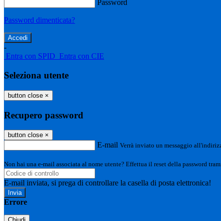
Password
Password dimenticata?
-
Entra con SPID
Entra con CIE
Seleziona utente
button close
×
Recupero password
button close
×
E-mail
Verrà inviato un messaggio all'indirizz
Non hai una e-mail associata al nome utente? Effettua il reset della password tram
E-mail inviata, si prega di controllare la casella di posta elettronica!
Errore
Chiudi