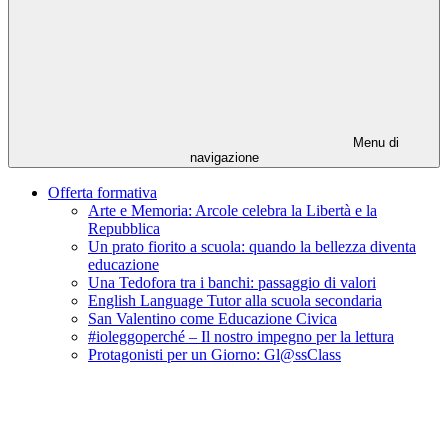
Menu di
navigazione
Offerta formativa
Arte e Memoria: Arcole celebra la Libertà e la
Repubblica
Un prato fiorito a scuola: quando la bellezza diventa
educazione
Una Tedofora tra i banchi: passaggio di valori
English Language Tutor alla scuola secondaria
San Valentino come Educazione Civica
#ioleggoperché – Il nostro impegno per la lettura
Protagonisti per un Giorno: Gl@ssClass