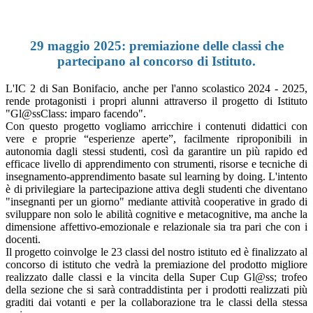
29 maggio 2025: premiazione delle classi che
partecipano al concorso di Istituto.
L'IC 2 di San Bonifacio, anche per l'anno scolastico 2024 - 2025,
rende protagonisti i propri alunni attraverso il progetto di Istituto
"Gl@ssClass: imparo facendo".
Con questo progetto vogliamo arricchire i contenuti didattici con
vere e proprie “esperienze aperte”, facilmente riproponibili in
autonomia dagli stessi studenti, così da garantire un più rapido ed
efficace livello di apprendimento con strumenti, risorse e tecniche di
insegnamento-apprendimento basate sul learning by doing. L'intento
è di privilegiare la partecipazione attiva degli studenti che diventano
"insegnanti per un giorno" mediante attività cooperative in grado di
sviluppare non solo le abilità cognitive e metacognitive, ma anche la
dimensione affettivo-emozionale e relazionale sia tra pari che con i
docenti.
Il progetto coinvolge le 23 classi del nostro istituto ed è finalizzato al
concorso di istituto che vedrà la premiazione del prodotto migliore
realizzato dalle classi e la vincita della Super Cup Gl@ss; trofeo
della sezione che si sarà contraddistinta per i prodotti realizzati più
graditi dai votanti e per la collaborazione tra le classi della stessa