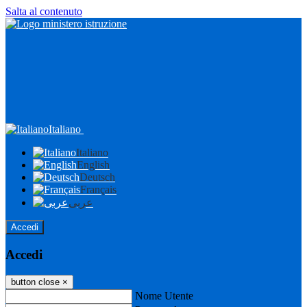
Salta al contenuto
Italiano
Italiano
English
Deutsch
Français
عربى
Accedi
Accedi
button close
×
Nome Utente