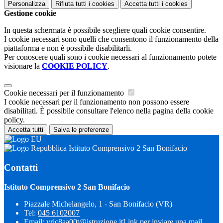
Personalizza
Rifiuta tutti
i cookies
Accetta tutti
i cookies
Gestione cookie
In questa schermata è possibile scegliere quali cookie consentire.
I cookie necessari sono quelli che consentono il funzionamento della
piattaforma e non è possibile disabilitarli.
Per conoscere quali sono i cookie necessari al funzionamento potete
visionare la
COOKIE POLICY
.
Cookie necessari per il funzionamento
I cookie necessari per il funzionamento non possono essere
disabilitati. È possibile consultare l'elenco nella pagina della cookie
policy.
Accetta tutti
Salva le preferenze
Istituto Comprensivo 2 San Bonifacio
Contatti
Istituto Comprensivo 2 San Bonifacio
Piazzale Michelangelo, 1 - San Bonifacio (VR)
Tel:
045 6102007
Email:
vric8aa00t@istruzione.it
Link per inviare una mail