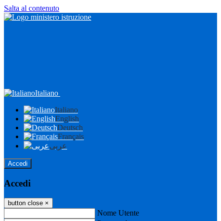
Salta al contenuto
Italiano
Italiano
English
Deutsch
Français
عربى
Accedi
Accedi
button close
×
Nome Utente