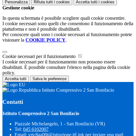
Personalizza
Rifiuta tutti
i cookies
Accetta tutti
i cookies
Gestione cookie
In questa schermata è possibile scegliere quali cookie consentire.
I cookie necessari sono quelli che consentono il funzionamento della
piattaforma e non è possibile disabilitarli.
Per conoscere quali sono i cookie necessari al funzionamento potete
visionare la
COOKIE POLICY
.
Cookie necessari per il funzionamento
I cookie necessari per il funzionamento non possono essere
disabilitati. È possibile consultare l'elenco nella pagina della cookie
policy.
Accetta tutti
Salva le preferenze
Istituto Comprensivo 2 San Bonifacio
Contatti
Istituto Comprensivo 2 San Bonifacio
Piazzale Michelangelo, 1 - San Bonifacio (VR)
Tel:
045 6102007
Email:
vric8aa00t@istruzione.it
Link per inviare una mail