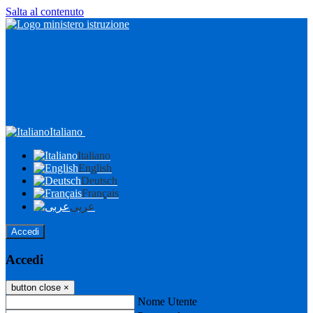
Salta al contenuto
Italiano
Italiano
English
Deutsch
Français
عربى
Accedi
Accedi
button close
×
Nome Utente