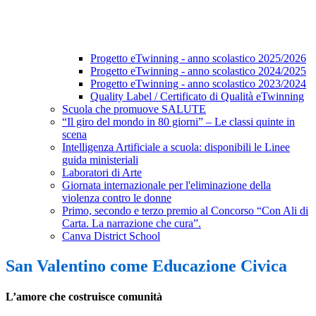
Progetto eTwinning - anno scolastico 2025/2026
Progetto eTwinning - anno scolastico 2024/2025
Progetto eTwinning - anno scolastico 2023/2024
Quality Label / Certificato di Qualità eTwinning
Scuola che promuove SALUTE
“Il giro del mondo in 80 giorni” – Le classi quinte in
scena
Intelligenza Artificiale a scuola: disponibili le Linee
guida ministeriali
Laboratori di Arte
Giornata internazionale per l'eliminazione della
violenza contro le donne
Primo, secondo e terzo premio al Concorso “Con Ali di
Carta. La narrazione che cura”.
Canva District School
San Valentino come Educazione Civica
L’amore che costruisce comunità