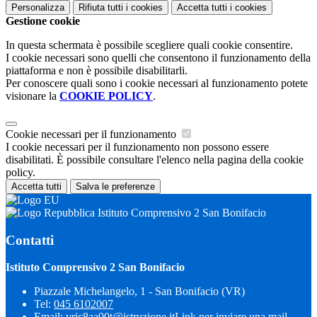
Personalizza
Rifiuta tutti
i cookies
Accetta tutti
i cookies
Gestione cookie
In questa schermata è possibile scegliere quali cookie consentire.
I cookie necessari sono quelli che consentono il funzionamento della
piattaforma e non è possibile disabilitarli.
Per conoscere quali sono i cookie necessari al funzionamento potete
visionare la
COOKIE POLICY
.
Cookie necessari per il funzionamento
I cookie necessari per il funzionamento non possono essere
disabilitati. È possibile consultare l'elenco nella pagina della cookie
policy.
Accetta tutti
Salva le preferenze
Istituto Comprensivo 2 San Bonifacio
Contatti
Istituto Comprensivo 2 San Bonifacio
Piazzale Michelangelo, 1 - San Bonifacio (VR)
Tel:
045 6102007
Email:
vric8aa00t@istruzione.it
Link per inviare una mail