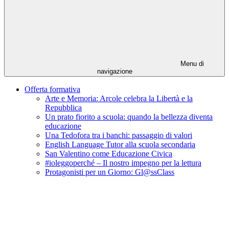
Menu di
navigazione
Offerta formativa
Arte e Memoria: Arcole celebra la Libertà e la
Repubblica
Un prato fiorito a scuola: quando la bellezza diventa
educazione
Una Tedofora tra i banchi: passaggio di valori
English Language Tutor alla scuola secondaria
San Valentino come Educazione Civica
#ioleggoperché – Il nostro impegno per la lettura
Protagonisti per un Giorno: Gl@ssClass