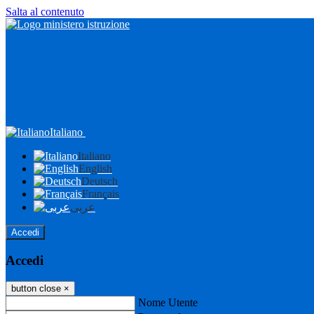
Salta al contenuto
Italiano
Italiano
English
Deutsch
Français
عربى
Accedi
Accedi
button close
×
Nome Utente