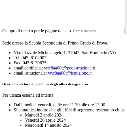
Campo di ricerca per le pagine del sito
Sede presso la Scuola Secondaria di Primo Grado di Prova.
Via: Piazzale Michelangelo,1, 37047, San Bonifacio (Vr)
Tel:
045 6102007
Fax:
045 6130675
email certificata:
vric8aa00t@pec.istruzione.it
email istituzionale:
vric8aa00t@istruzione.it
Orari di apertura al pubblico degli uffici di segreteria:
Per utenza esterna ed interna:
Dal lunedì al venerdì, dalle ore 11.30 alle ore 13.00.
Si comunica inoltre che gli uffici di segreteria resteranno chiusi 
Martedì 2 aprile 2024
Venerdì 26 aprile 2024
Mercoledì 14 agosto 2024