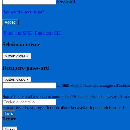
Password
Password dimenticata?
-
Entra con SPID
Entra con CIE
Seleziona utente
button close
×
Recupero password
button close
×
E-mail
Verrà inviato un messaggio all'indirizz
Non hai una e-mail associata al nome utente? Effettua il reset della password tram
E-mail inviata, si prega di controllare la casella di posta elettronica!
Errore
Chiudi