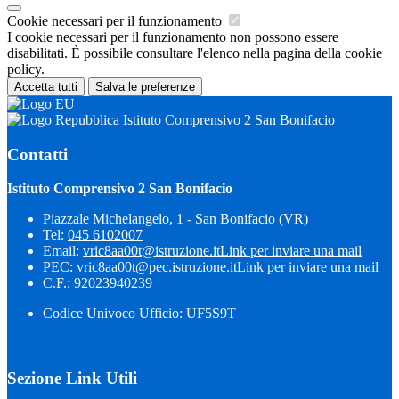
Cookie necessari per il funzionamento
I cookie necessari per il funzionamento non possono essere
disabilitati. È possibile consultare l'elenco nella pagina della cookie
policy.
Accetta tutti
Salva le preferenze
Istituto Comprensivo 2 San Bonifacio
Contatti
Istituto Comprensivo 2 San Bonifacio
Piazzale Michelangelo, 1 - San Bonifacio (VR)
Tel:
045 6102007
Email:
vric8aa00t@istruzione.it
Link per inviare una mail
PEC:
vric8aa00t@pec.istruzione.it
Link per inviare una mail
C.F.: 92023940239
Codice Univoco Ufficio: UF5S9T
Sezione Link Utili