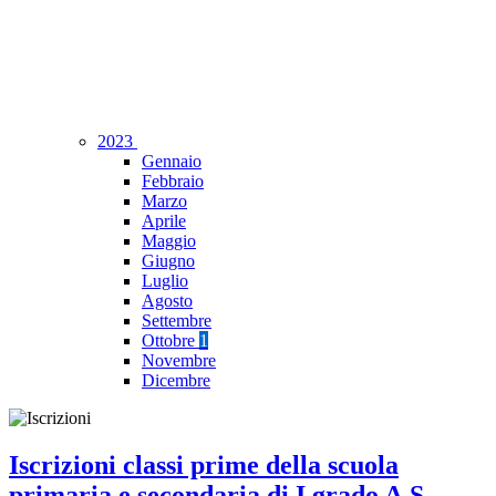
2023
Gennaio
Febbraio
Marzo
Aprile
Maggio
Giugno
Luglio
Agosto
Settembre
Ottobre
1
Novembre
Dicembre
Iscrizioni classi prime della scuola
primaria e secondaria di I grado A.S.