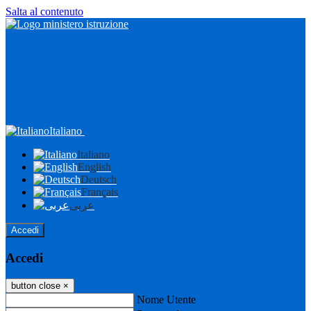
Salta al contenuto
Italiano
Italiano
English
Deutsch
Français
عربى
Accedi
Accedi
button close
×
Nome Utente