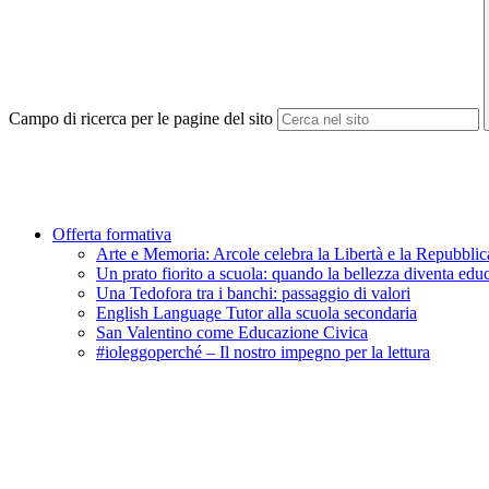
Campo di ricerca per le pagine del sito
Offerta formativa
Arte e Memoria: Arcole celebra la Libertà e la Repubblic
Un prato fiorito a scuola: quando la bellezza diventa edu
Una Tedofora tra i banchi: passaggio di valori
English Language Tutor alla scuola secondaria
San Valentino come Educazione Civica
#ioleggoperché – Il nostro impegno per la lettura