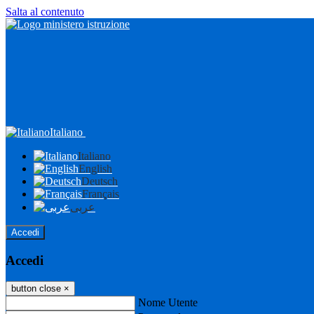
Salta al contenuto
Italiano
Italiano
English
Deutsch
Français
عربى
Accedi
Accedi
button close
×
Nome Utente