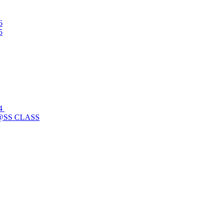
6
5
24
@SS CLASS