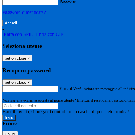
Password
Password dimenticata?
-
Entra con SPID
Entra con CIE
Seleziona utente
button close
×
Recupero password
button close
×
E-mail
Verrà inviato un messaggio all'indirizz
Non hai una e-mail associata al nome utente? Effettua il reset della password tram
E-mail inviata, si prega di controllare la casella di posta elettronica!
Errore
Chiudi