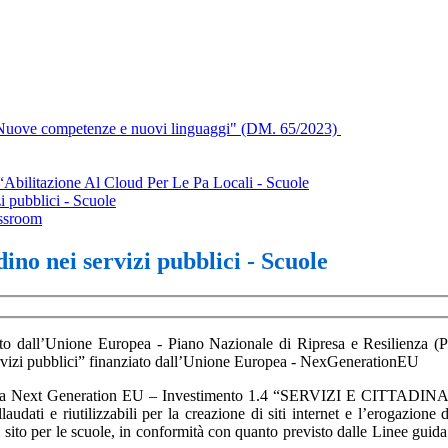
“Nuove competenze e nuovi linguaggi" (DM. 65/2023)
Abilitazione Al Cloud Per Le Pa Locali - Scuole
i pubblici - Scuole
assroom
ino nei servizi pubblici - Scuole
nziato dall’Unione Europea - Piano Nazionale di Ripresa e Resilienz
servizi pubblici” finanziato dall’Unione Europea - NexGenerationEU
iziativa Next Generation EU – Investimento 1.4 “SERVIZI E CITTADINA
dati e riutilizzabili per la creazione di siti internet e l’erogazione di
 di sito per le scuole, in conformità con quanto previsto dalle Linee gui