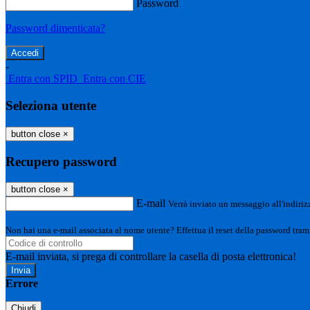
Password
Password dimenticata?
-
Entra con SPID
Entra con CIE
Seleziona utente
button close
×
Recupero password
button close
×
E-mail
Verrà inviato un messaggio all'indirizz
Non hai una e-mail associata al nome utente? Effettua il reset della password tram
E-mail inviata, si prega di controllare la casella di posta elettronica!
Errore
Chiudi