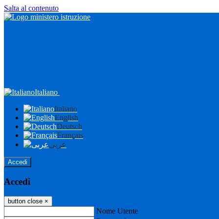
Salta al contenuto
Italiano
Italiano
English
Deutsch
Français
عربى
Accedi
Accedi
button close
×
Nome Utente