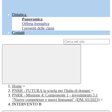
Didattica
Panoramica
Offerta formativa
I progetti delle classi
Contatti
Campo di ricerca per le pagine del sito
Home
>
PNRR - FUTURA la scuola per l'Italia di domani
>
PNRR - Missione 4: Componente 1 - investimento 3.1
“Nuove competenze e nuovi linguaggi" (DM. 65/2023)
>
INTERVENTO B