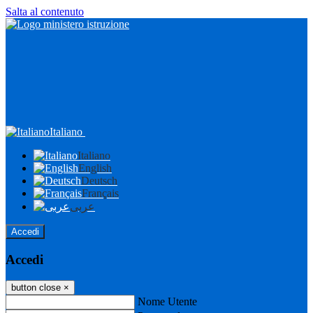
Salta al contenuto
Italiano
Italiano
English
Deutsch
Français
عربى
Accedi
Accedi
button close
×
Nome Utente