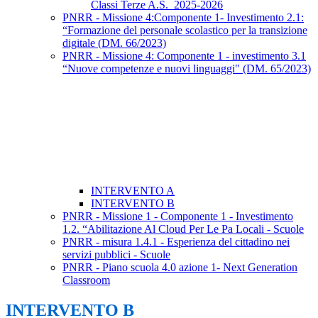
Classi Terze A.S. ​ 2025-2026
PNRR - Missione 4:Componente 1- Investimento 2.1:
“Formazione del personale scolastico per la transizione
digitale (DM. 66/2023)
PNRR - Missione 4: Componente 1 - investimento 3.1
“Nuove competenze e nuovi linguaggi" (DM. 65/2023)
INTERVENTO A
INTERVENTO B
PNRR - Missione 1 - Componente 1 - Investimento
1.2. “Abilitazione Al Cloud Per Le Pa Locali - Scuole
PNRR - misura 1.4.1 - Esperienza del cittadino nei
servizi pubblici - Scuole
PNRR - Piano scuola 4.0 azione 1- Next Generation
Classroom
INTERVENTO B