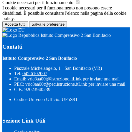
Cookie necessari per il funzionamento
I cookie necessari per il funzionamento non possono essere
disabilitati. È possibile consultare l'elenco nella pagina della cookie
policy.
Accetta tutti
Salva le preferenze
Istituto Comprensivo 2 San Bonifacio
Contatti
Istituto Comprensivo 2 San Bonifacio
Piazzale Michelangelo, 1 - San Bonifacio (VR)
Tel:
045 6102007
Email:
vric8aa00t@istruzione.it
Link per inviare una mail
PEC:
vric8aa00t@pec.istruzione.it
Link per inviare una mail
C.F.: 92023940239
Codice Univoco Ufficio: UF5S9T
Sezione Link Utili