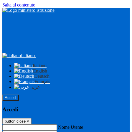
Salta al contenuto
Italiano
Italiano
English
Deutsch
Français
عربى
Accedi
Accedi
button close
×
Nome Utente