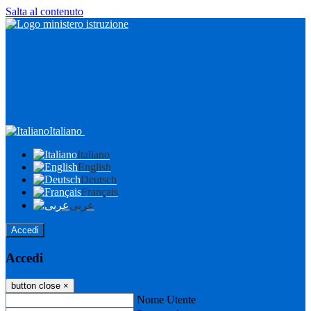
Salta al contenuto
Italiano
Italiano
English
Deutsch
Français
عربى
Accedi
Accedi
button close
×
Nome Utente