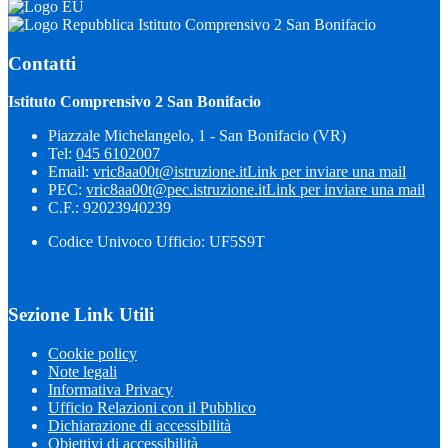
Istituto Comprensivo 2 San Bonifacio
Contatti
Istituto Comprensivo 2 San Bonifacio
Piazzale Michelangelo, 1 - San Bonifacio (VR)
Tel:
045 6102007
Email:
vric8aa00t@istruzione.it
Link per inviare una mail
PEC:
vric8aa00t@pec.istruzione.it
Link per inviare una mail
C.F.: 92023940239
Codice Univoco Ufficio: UF5S9T
Sezione Link Utili
Cookie policy
Note legali
Informativa Privacy
Ufficio Relazioni con il Pubblico
Dichiarazione di accessibilità
Obiettivi di accessibilità