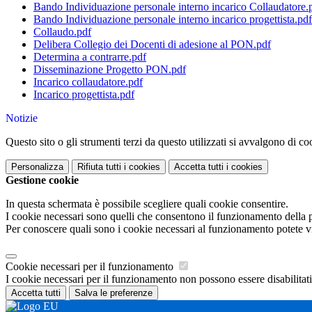
Bando Individuazione personale interno incarico Collaudatore.
Bando Individuazione personale interno incarico progettista.pdf
Collaudo.pdf
Delibera Collegio dei Docenti di adesione al PON.pdf
Determina a contrarre.pdf
Disseminazione Progetto PON.pdf
Incarico collaudatore.pdf
Incarico progettista.pdf
Notizie
Questo sito o gli strumenti terzi da questo utilizzati si avvalgono di coo
Personalizza
Rifiuta tutti
i cookies
Accetta tutti
i cookies
Gestione cookie
In questa schermata è possibile scegliere quali cookie consentire.
I cookie necessari sono quelli che consentono il funzionamento della pi
Per conoscere quali sono i cookie necessari al funzionamento potete v
Cookie necessari per il funzionamento
I cookie necessari per il funzionamento non possono essere disabilitati.
Accetta tutti
Salva le preferenze