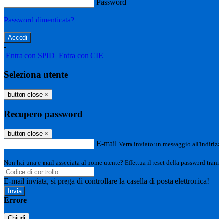
Password
Password dimenticata?
-
Entra con SPID
Entra con CIE
Seleziona utente
button close
×
Recupero password
button close
×
E-mail
Verrà inviato un messaggio all'indirizz
Non hai una e-mail associata al nome utente? Effettua il reset della password tram
E-mail inviata, si prega di controllare la casella di posta elettronica!
Errore
Chiudi