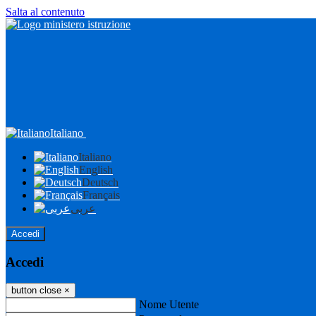
Salta al contenuto
Italiano
Italiano
English
Deutsch
Français
عربى
Accedi
Accedi
button close
×
Nome Utente