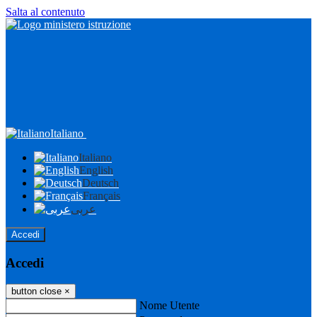
Salta al contenuto
Italiano
Italiano
English
Deutsch
Français
عربى
Accedi
Accedi
button close
×
Nome Utente