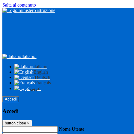
Salta al contenuto
Italiano
Italiano
English
Deutsch
Français
عربى
Accedi
Accedi
button close
×
Nome Utente