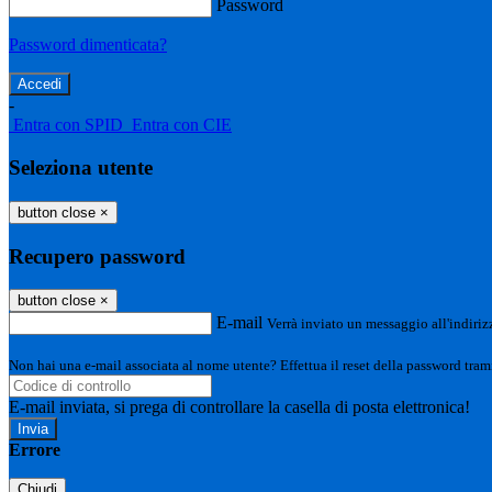
Password
Password dimenticata?
-
Entra con SPID
Entra con CIE
Seleziona utente
button close
×
Recupero password
button close
×
E-mail
Verrà inviato un messaggio all'indirizz
Non hai una e-mail associata al nome utente? Effettua il reset della password tram
E-mail inviata, si prega di controllare la casella di posta elettronica!
Errore
Chiudi