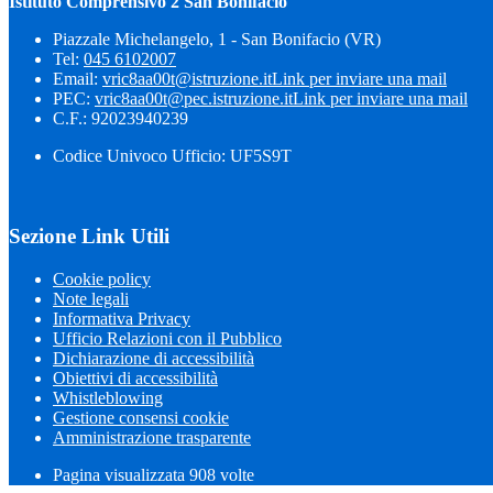
Istituto Comprensivo 2 San Bonifacio
Piazzale Michelangelo, 1 - San Bonifacio (VR)
Tel:
045 6102007
Email:
vric8aa00t@istruzione.it
Link per inviare una mail
PEC:
vric8aa00t@pec.istruzione.it
Link per inviare una mail
C.F.: 92023940239
Codice Univoco Ufficio: UF5S9T
Sezione Link Utili
Cookie policy
Note legali
Informativa Privacy
Ufficio Relazioni con il Pubblico
Dichiarazione di accessibilità
Obiettivi di accessibilità
Whistleblowing
Gestione consensi cookie
Amministrazione trasparente
Pagina visualizzata
908
volte