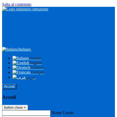
Salta al contenuto
Italiano
Italiano
English
Deutsch
Français
عربى
Accedi
Accedi
button close
×
Nome Utente