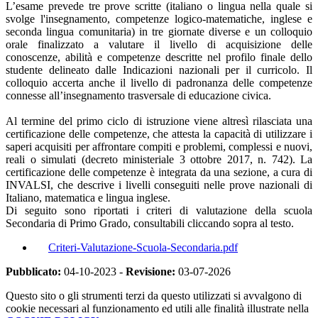
L’esame prevede tre prove scritte (italiano o lingua nella quale si
svolge l'insegnamento, competenze logico-matematiche, inglese e
seconda lingua comunitaria) in tre giornate diverse e un colloquio
orale finalizzato a valutare il livello di acquisizione delle
conoscenze, abilità e competenze descritte nel profilo finale dello
studente delineato dalle Indicazioni nazionali per il curricolo. Il
colloquio accerta anche il livello di padronanza delle competenze
connesse all’insegnamento trasversale di educazione civica.
Al termine del primo ciclo di istruzione viene altresì rilasciata una
certificazione delle competenze, che attesta la capacità di utilizzare i
saperi acquisiti per affrontare compiti e problemi, complessi e nuovi,
reali o simulati (decreto ministeriale 3 ottobre 2017, n. 742). La
certificazione delle competenze è integrata da una sezione, a cura di
INVALSI, che descrive i livelli conseguiti nelle prove nazionali di
Italiano, matematica e lingua inglese.
Di seguito sono riportati i criteri di valutazione della scuola
Secondaria di Primo Grado, consultabili cliccando sopra al testo.
Criteri-Valutazione-Scuola-Secondaria.pdf
Pubblicato:
04-10-2023 -
Revisione:
03-07-2026
Questo sito o gli strumenti terzi da questo utilizzati si avvalgono di
cookie necessari al funzionamento ed utili alle finalità illustrate nella