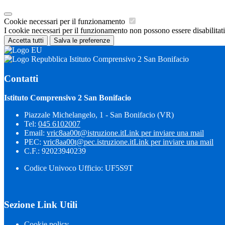
Cookie necessari per il funzionamento
I cookie necessari per il funzionamento non possono essere disabilitati.
Accetta tutti
Salva le preferenze
Istituto Comprensivo 2 San Bonifacio
Contatti
Istituto Comprensivo 2 San Bonifacio
Piazzale Michelangelo, 1 - San Bonifacio (VR)
Tel:
045 6102007
Email:
vric8aa00t@istruzione.it
Link per inviare una mail
PEC:
vric8aa00t@pec.istruzione.it
Link per inviare una mail
C.F.: 92023940239
Codice Univoco Ufficio: UF5S9T
Sezione Link Utili
Cookie policy