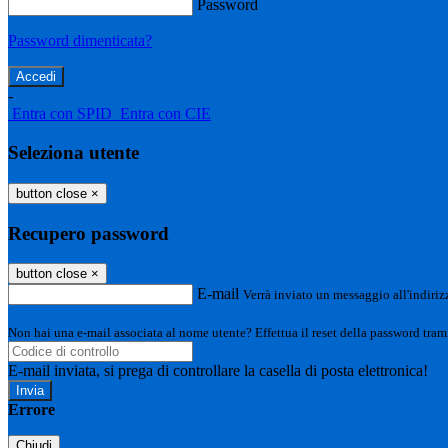
Password
Password dimenticata?
-
Entra con SPID
Entra con CIE
Seleziona utente
button close
×
Recupero password
button close
×
E-mail
Verrà inviato un messaggio all'indirizz
Non hai una e-mail associata al nome utente? Effettua il reset della password tram
E-mail inviata, si prega di controllare la casella di posta elettronica!
Errore
Chiudi