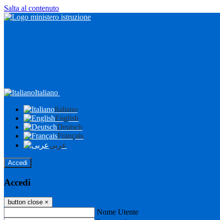
Salta al contenuto
Italiano
Italiano
English
Deutsch
Français
عربى
Accedi
Accedi
button close
×
Nome Utente