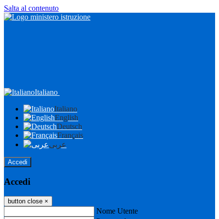
Salta al contenuto
Italiano
Italiano
English
Deutsch
Français
عربى
Accedi
Accedi
button close
×
Nome Utente