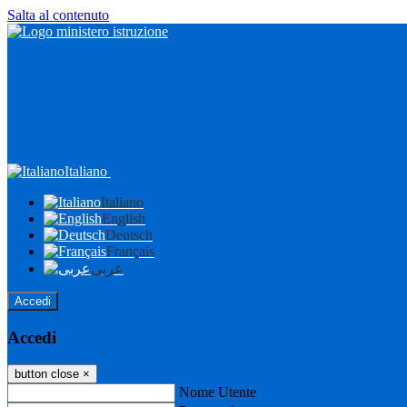
Salta al contenuto
Italiano
Italiano
English
Deutsch
Français
عربى
Accedi
Accedi
button close
×
Nome Utente