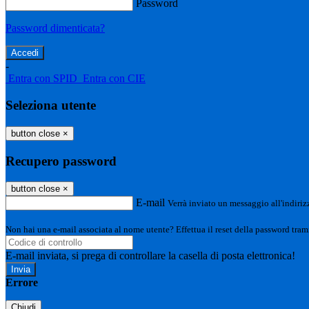
Password
Password dimenticata?
-
Entra con SPID
Entra con CIE
Seleziona utente
button close
×
Recupero password
button close
×
E-mail
Verrà inviato un messaggio all'indirizz
Non hai una e-mail associata al nome utente? Effettua il reset della password tram
E-mail inviata, si prega di controllare la casella di posta elettronica!
Errore
Chiudi