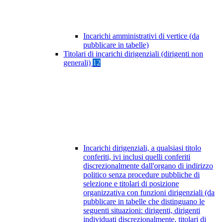
Incarichi amministrativi di vertice (da
pubblicare in tabelle)
Titolari di incarichi dirigenziali (dirigenti non
generali)
12
Incarichi dirigenziali, a qualsiasi titolo
conferiti, ivi inclusi quelli conferiti
discrezionalmente dall'organo di indirizzo
politico senza procedure pubbliche di
selezione e titolari di posizione
organizzativa con funzioni dirigenziali (da
pubblicare in tabelle che distinguano le
seguenti situazioni: dirigenti, dirigenti
individuati discrezionalmente, titolari di