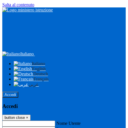
Salta al contenuto
Italiano
Italiano
English
Deutsch
Français
عربى
Accedi
Accedi
button close
×
Nome Utente