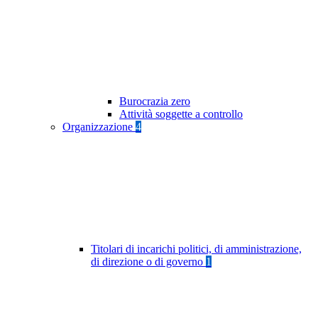
Burocrazia zero
Attività soggette a controllo
Organizzazione
4
Titolari di incarichi politici, di amministrazione,
di direzione o di governo
1