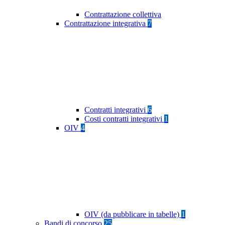
Contrattazione collettiva
Contrattazione integrativa
7
Contratti integrativi
6
Costi contratti integrativi
1
OIV
4
OIV (da pubblicare in tabelle)
1
Bandi di concorso
25