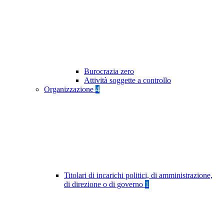
Burocrazia zero
Attività soggette a controllo
Organizzazione
4
Titolari di incarichi politici, di amministrazione,
di direzione o di governo
1