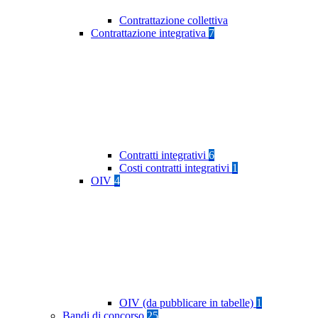
Contrattazione collettiva
Contrattazione integrativa
7
Contratti integrativi
6
Costi contratti integrativi
1
OIV
4
OIV (da pubblicare in tabelle)
1
Bandi di concorso
25