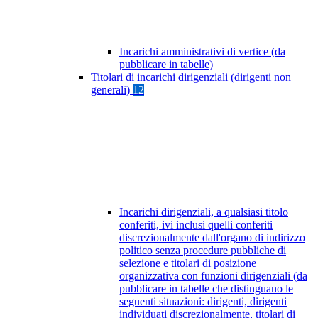
Incarichi amministrativi di vertice (da
pubblicare in tabelle)
Titolari di incarichi dirigenziali (dirigenti non
generali)
12
Incarichi dirigenziali, a qualsiasi titolo
conferiti, ivi inclusi quelli conferiti
discrezionalmente dall'organo di indirizzo
politico senza procedure pubbliche di
selezione e titolari di posizione
organizzativa con funzioni dirigenziali (da
pubblicare in tabelle che distinguano le
seguenti situazioni: dirigenti, dirigenti
individuati discrezionalmente, titolari di