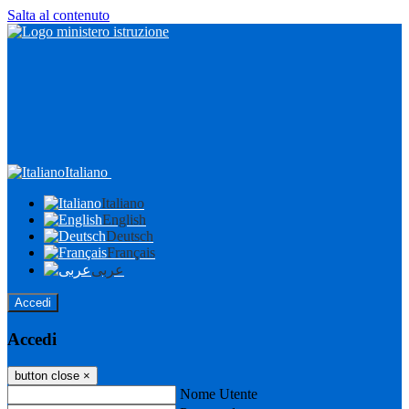
Salta al contenuto
Italiano
Italiano
English
Deutsch
Français
عربى
Accedi
Accedi
button close
×
Nome Utente