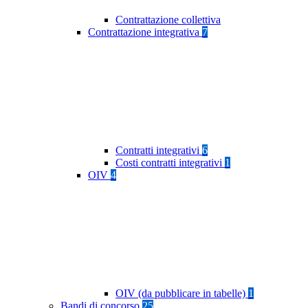
Contrattazione collettiva
Contrattazione integrativa
7
Contratti integrativi
6
Costi contratti integrativi
1
OIV
4
OIV (da pubblicare in tabelle)
1
Bandi di concorso
25