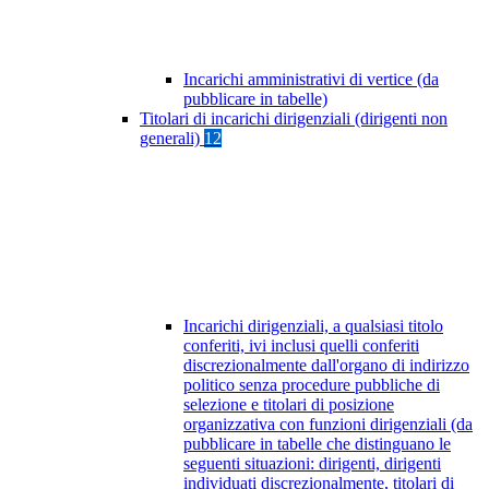
Incarichi amministrativi di vertice (da
pubblicare in tabelle)
Titolari di incarichi dirigenziali (dirigenti non
generali)
12
Incarichi dirigenziali, a qualsiasi titolo
conferiti, ivi inclusi quelli conferiti
discrezionalmente dall'organo di indirizzo
politico senza procedure pubbliche di
selezione e titolari di posizione
organizzativa con funzioni dirigenziali (da
pubblicare in tabelle che distinguano le
seguenti situazioni: dirigenti, dirigenti
individuati discrezionalmente, titolari di