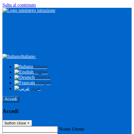
Salta al contenuto
Italiano
Italiano
English
Deutsch
Français
عربى
Accedi
Accedi
button close
×
Nome Utente