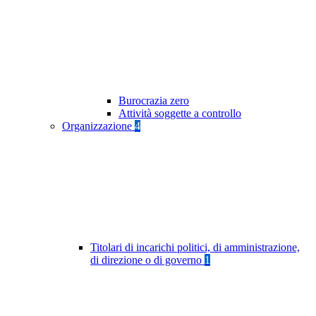
Burocrazia zero
Attività soggette a controllo
Organizzazione
4
Titolari di incarichi politici, di amministrazione,
di direzione o di governo
1