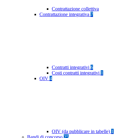
Contrattazione collettiva
Contrattazione integrativa
7
Contratti integrativi
6
Costi contratti integrativi
1
OIV
4
OIV (da pubblicare in tabelle)
1
Bandi di concorso
25