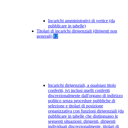
Incarichi amministrativi di vertice (da
pubblicare in tabelle)
Titolari di incarichi dirigenziali (dirigenti non
generali)
12
Incarichi dirigenziali, a qualsiasi titolo
conferiti, ivi inclusi quelli conferiti
discrezionalmente dall'organo di indirizzo
politico senza procedure pubbliche di
selezione e titolari di posizione
organizzativa con funzioni dirigenziali (da
pubblicare in tabelle che distinguano le
seguenti situazioni: dirigenti, dirigenti
individuati discrezionalmente, titolari di