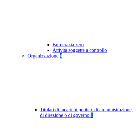
Burocrazia zero
Attività soggette a controllo
Organizzazione
4
Titolari di incarichi politici, di amministrazione,
di direzione o di governo
1