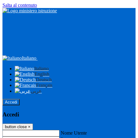
Salta al contenuto
Italiano
Italiano
English
Deutsch
Français
عربى
Accedi
Accedi
button close
×
Nome Utente