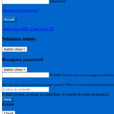
Password
Password dimenticata?
-
Entra con SPID
Entra con CIE
Seleziona utente
button close
×
Recupero password
button close
×
E-mail
Verrà inviato un messaggio all'indirizz
Non hai una e-mail associata al nome utente? Effettua il reset della password tram
E-mail inviata, si prega di controllare la casella di posta elettronica!
Errore
Chiudi