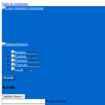
Salta al contenuto
Italiano
Italiano
English
Deutsch
Français
عربى
Accedi
Accedi
button close
×
Nome Utente