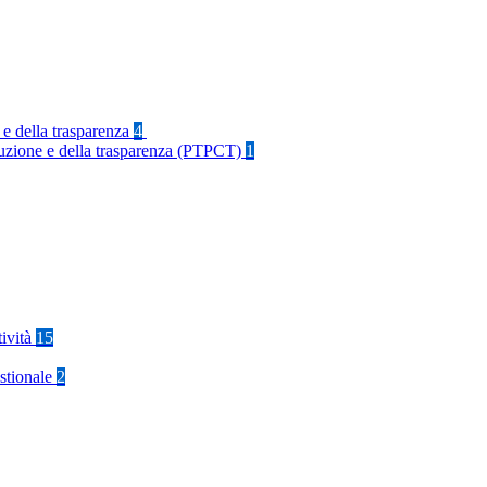
 e della trasparenza
4
rruzione e della trasparenza (PTPCT)
1
tività
15
stionale
2