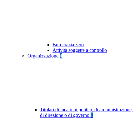
Burocrazia zero
Attività soggette a controllo
Organizzazione
4
Titolari di incarichi politici, di amministrazione,
di direzione o di governo
1