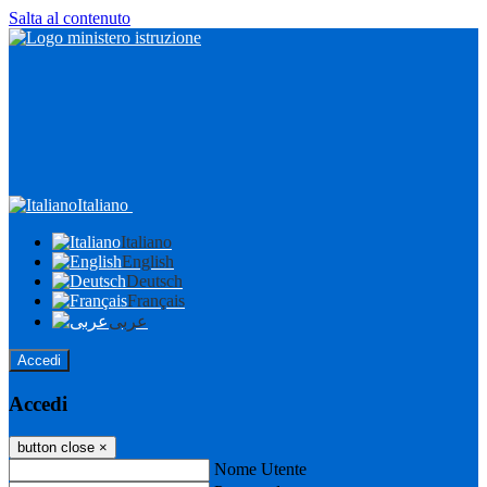
Salta al contenuto
Italiano
Italiano
English
Deutsch
Français
عربى
Accedi
Accedi
button close
×
Nome Utente