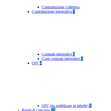
Contrattazione collettiva
Contrattazione integrativa
7
Contratti integrativi
6
Costi contratti integrativi
1
OIV
4
OIV (da pubblicare in tabelle)
1
Bandi di concorso
25