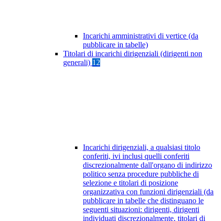
Incarichi amministrativi di vertice (da
pubblicare in tabelle)
Titolari di incarichi dirigenziali (dirigenti non
generali)
12
Incarichi dirigenziali, a qualsiasi titolo
conferiti, ivi inclusi quelli conferiti
discrezionalmente dall'organo di indirizzo
politico senza procedure pubbliche di
selezione e titolari di posizione
organizzativa con funzioni dirigenziali (da
pubblicare in tabelle che distinguano le
seguenti situazioni: dirigenti, dirigenti
individuati discrezionalmente, titolari di