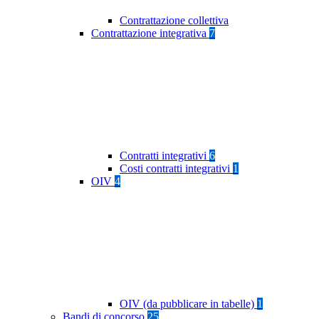
Contrattazione collettiva
Contrattazione integrativa
7
Contratti integrativi
6
Costi contratti integrativi
1
OIV
4
OIV (da pubblicare in tabelle)
1
Bandi di concorso
25