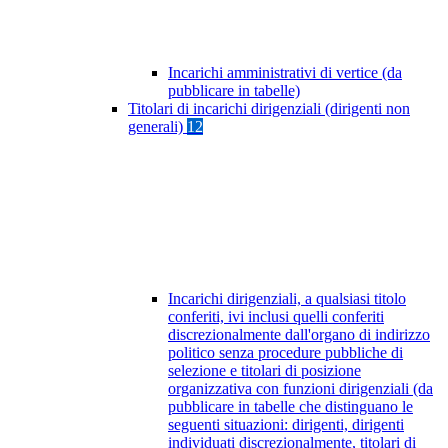
Incarichi amministrativi di vertice (da
pubblicare in tabelle)
Titolari di incarichi dirigenziali (dirigenti non
generali)
12
Incarichi dirigenziali, a qualsiasi titolo
conferiti, ivi inclusi quelli conferiti
discrezionalmente dall'organo di indirizzo
politico senza procedure pubbliche di
selezione e titolari di posizione
organizzativa con funzioni dirigenziali (da
pubblicare in tabelle che distinguano le
seguenti situazioni: dirigenti, dirigenti
individuati discrezionalmente, titolari di