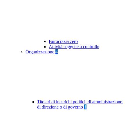
Burocrazia zero
Attività soggette a controllo
Organizzazione
4
Titolari di incarichi politici, di amministrazione,
di direzione o di governo
1