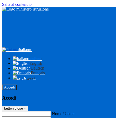
Salta al contenuto
Italiano
Italiano
English
Deutsch
Français
عربى
Accedi
Accedi
button close
×
Nome Utente