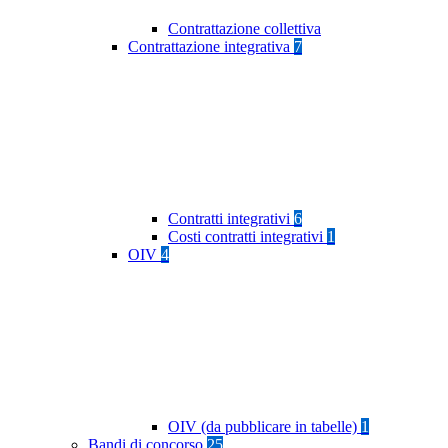
Contrattazione collettiva
Contrattazione integrativa
7
Contratti integrativi
6
Costi contratti integrativi
1
OIV
4
OIV (da pubblicare in tabelle)
1
Bandi di concorso
25