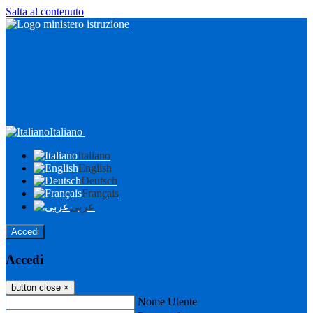
Salta al contenuto
Italiano
Italiano
English
Deutsch
Français
عربى
Accedi
Accedi
button close
×
Nome Utente