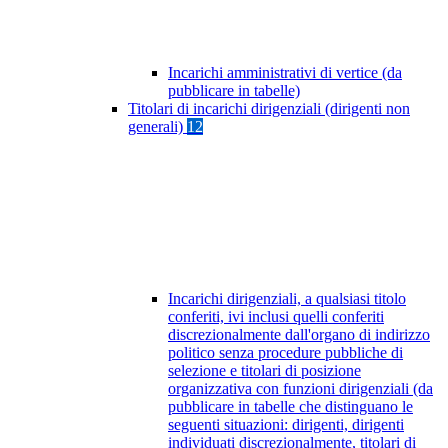
Incarichi amministrativi di vertice (da
pubblicare in tabelle)
Titolari di incarichi dirigenziali (dirigenti non
generali)
12
Incarichi dirigenziali, a qualsiasi titolo
conferiti, ivi inclusi quelli conferiti
discrezionalmente dall'organo di indirizzo
politico senza procedure pubbliche di
selezione e titolari di posizione
organizzativa con funzioni dirigenziali (da
pubblicare in tabelle che distinguano le
seguenti situazioni: dirigenti, dirigenti
individuati discrezionalmente, titolari di