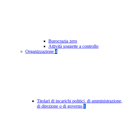
Burocrazia zero
Attività soggette a controllo
Organizzazione
4
Titolari di incarichi politici, di amministrazione,
di direzione o di governo
1