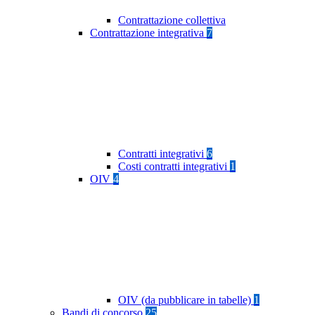
Contrattazione collettiva
Contrattazione integrativa
7
Contratti integrativi
6
Costi contratti integrativi
1
OIV
4
OIV (da pubblicare in tabelle)
1
Bandi di concorso
25