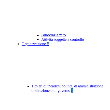
Burocrazia zero
Attività soggette a controllo
Organizzazione
4
Titolari di incarichi politici, di amministrazione,
di direzione o di governo
1