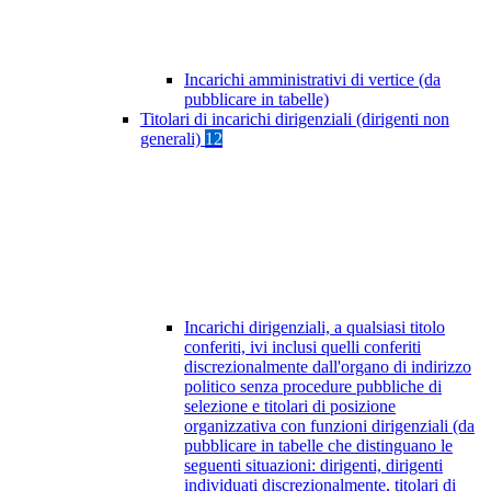
Incarichi amministrativi di vertice (da
pubblicare in tabelle)
Titolari di incarichi dirigenziali (dirigenti non
generali)
12
Incarichi dirigenziali, a qualsiasi titolo
conferiti, ivi inclusi quelli conferiti
discrezionalmente dall'organo di indirizzo
politico senza procedure pubbliche di
selezione e titolari di posizione
organizzativa con funzioni dirigenziali (da
pubblicare in tabelle che distinguano le
seguenti situazioni: dirigenti, dirigenti
individuati discrezionalmente, titolari di