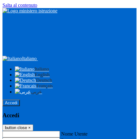
Salta al contenuto
Italiano
Italiano
English
Deutsch
Français
عربى
Accedi
Accedi
button close
×
Nome Utente