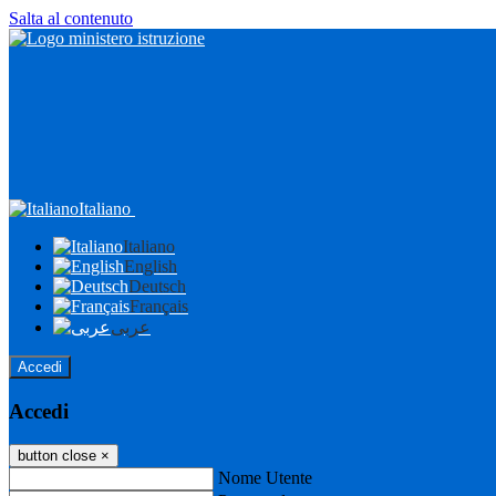
Salta al contenuto
Italiano
Italiano
English
Deutsch
Français
عربى
Accedi
Accedi
button close
×
Nome Utente