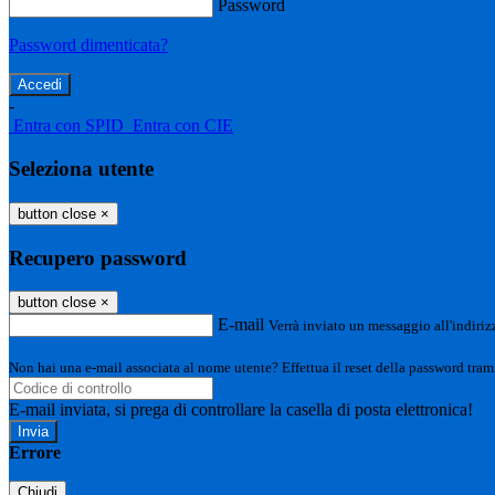
Password
Password dimenticata?
-
Entra con SPID
Entra con CIE
Seleziona utente
button close
×
Recupero password
button close
×
E-mail
Verrà inviato un messaggio all'indirizz
Non hai una e-mail associata al nome utente? Effettua il reset della password tram
E-mail inviata, si prega di controllare la casella di posta elettronica!
Errore
Chiudi