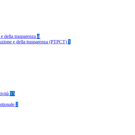
 e della trasparenza
4
rruzione e della trasparenza (PTPCT)
1
tività
15
stionale
2