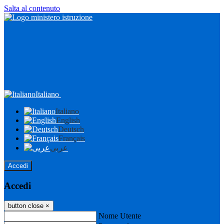
Salta al contenuto
Italiano
Italiano
English
Deutsch
Français
عربى
Accedi
Accedi
button close
×
Nome Utente