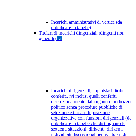
Incarichi amministrativi di vertice (da
pubblicare in tabelle)
Titolari di incarichi dirigenziali (dirigenti non
generali)
12
Incarichi dirigenziali, a qualsiasi titolo
conferiti, ivi inclusi quelli conferiti
discrezionalmente dall'organo di indirizzo
politico senza procedure pubbliche di
selezione e titolari di posizione
organizzativa con funzioni dirigenziali (da
pubblicare in tabelle che distinguano le
seguenti situazioni: dirigenti, dirigenti
individuati discrezionalmente, titolari di