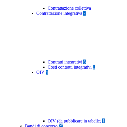
Contrattazione collettiva
Contrattazione integrativa
7
Contratti integrativi
6
Costi contratti integrativi
1
OIV
4
OIV (da pubblicare in tabelle)
1
Bandi di concorso
25