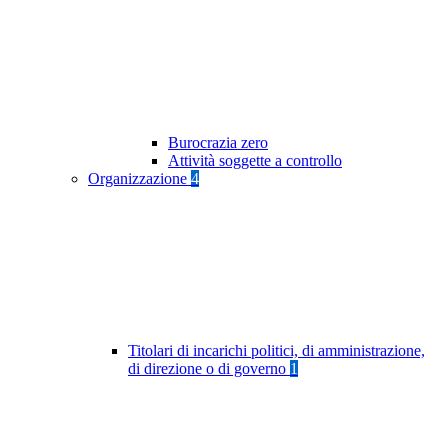
Burocrazia zero
Attività soggette a controllo
Organizzazione
4
Titolari di incarichi politici, di amministrazione,
di direzione o di governo
1