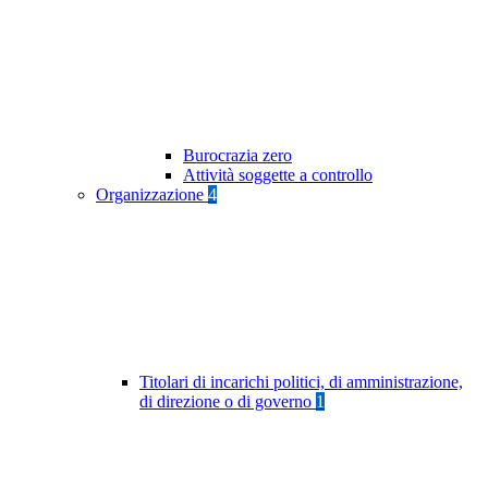
Burocrazia zero
Attività soggette a controllo
Organizzazione
4
Titolari di incarichi politici, di amministrazione,
di direzione o di governo
1