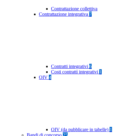
Contrattazione collettiva
Contrattazione integrativa
7
Contratti integrativi
6
Costi contratti integrativi
1
OIV
4
OIV (da pubblicare in tabelle)
1
Bandi di concorso
25