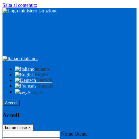
Salta al contenuto
Italiano
Italiano
English
Deutsch
Français
عربى
Accedi
Accedi
button close
×
Nome Utente