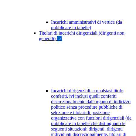
Incarichi amministrativi di vertice (da
pubblicare in tabelle)
Titolari di incarichi dirigenziali (dirigenti non
generali)
12
Incarichi dirigenziali, a qualsiasi titolo
conferiti, ivi inclusi quelli conferiti
discrezionalmente dall'organo di indirizzo
politico senza procedure pubbliche di
selezione e titolari di posizione
organizzativa con funzioni dirigenziali (da
pubblicare in tabelle che distinguano le
seguenti situazioni: dirigenti, dirigenti
individuati discrezionalmente, titolari di