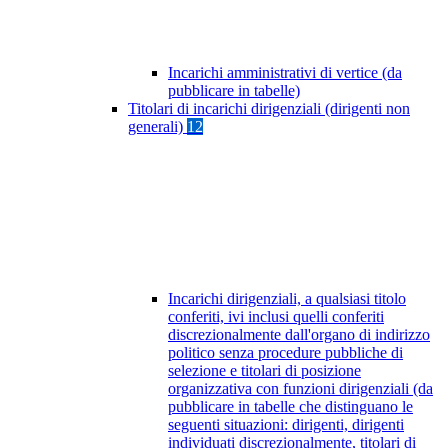
Incarichi amministrativi di vertice (da
pubblicare in tabelle)
Titolari di incarichi dirigenziali (dirigenti non
generali)
12
Incarichi dirigenziali, a qualsiasi titolo
conferiti, ivi inclusi quelli conferiti
discrezionalmente dall'organo di indirizzo
politico senza procedure pubbliche di
selezione e titolari di posizione
organizzativa con funzioni dirigenziali (da
pubblicare in tabelle che distinguano le
seguenti situazioni: dirigenti, dirigenti
individuati discrezionalmente, titolari di