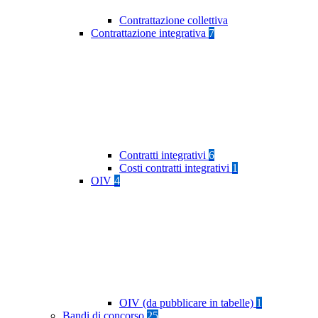
Contrattazione collettiva
Contrattazione integrativa
7
Contratti integrativi
6
Costi contratti integrativi
1
OIV
4
OIV (da pubblicare in tabelle)
1
Bandi di concorso
25