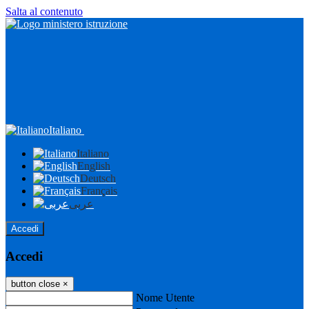
Salta al contenuto
Italiano
Italiano
English
Deutsch
Français
عربى
Accedi
Accedi
button close
×
Nome Utente