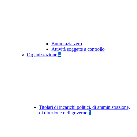
Burocrazia zero
Attività soggette a controllo
Organizzazione
4
Titolari di incarichi politici, di amministrazione,
di direzione o di governo
1