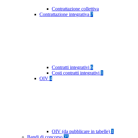
Contrattazione collettiva
Contrattazione integrativa
7
Contratti integrativi
6
Costi contratti integrativi
1
OIV
4
OIV (da pubblicare in tabelle)
1
Bandi di concorso
25