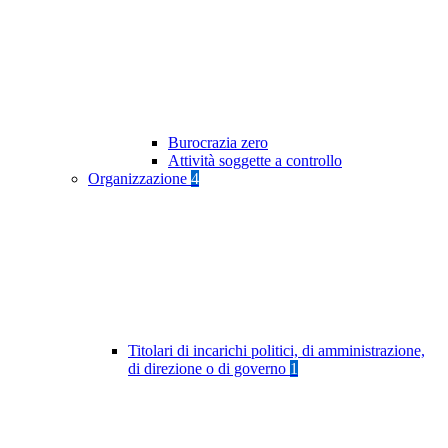
Burocrazia zero
Attività soggette a controllo
Organizzazione
4
Titolari di incarichi politici, di amministrazione,
di direzione o di governo
1