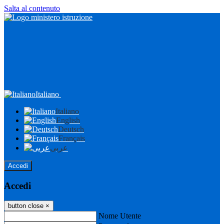
Salta al contenuto
Italiano
Italiano
English
Deutsch
Français
عربى
Accedi
Accedi
button close
×
Nome Utente