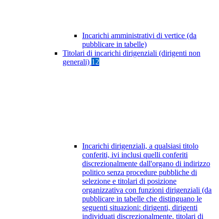
Incarichi amministrativi di vertice (da
pubblicare in tabelle)
Titolari di incarichi dirigenziali (dirigenti non
generali)
12
Incarichi dirigenziali, a qualsiasi titolo
conferiti, ivi inclusi quelli conferiti
discrezionalmente dall'organo di indirizzo
politico senza procedure pubbliche di
selezione e titolari di posizione
organizzativa con funzioni dirigenziali (da
pubblicare in tabelle che distinguano le
seguenti situazioni: dirigenti, dirigenti
individuati discrezionalmente, titolari di