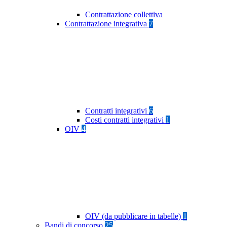
Contrattazione collettiva
Contrattazione integrativa
7
Contratti integrativi
6
Costi contratti integrativi
1
OIV
4
OIV (da pubblicare in tabelle)
1
Bandi di concorso
25