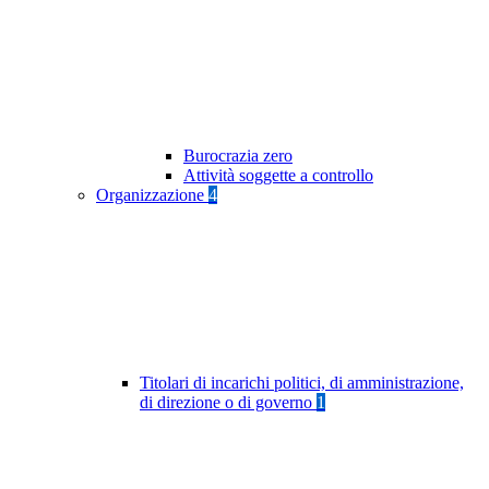
Burocrazia zero
Attività soggette a controllo
Organizzazione
4
Titolari di incarichi politici, di amministrazione,
di direzione o di governo
1