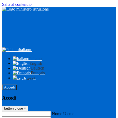
Salta al contenuto
Italiano
Italiano
English
Deutsch
Français
عربى
Accedi
Accedi
button close
×
Nome Utente