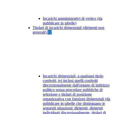
Incarichi amministrativi di vertice (da
pubblicare in tabelle)
Titolari di incarichi dirigenziali (dirigenti non
generali)
12
Incarichi dirigenziali, a qualsiasi titolo
conferiti, ivi inclusi quelli conferiti
discrezionalmente dall'organo di indirizzo
politico senza procedure pubbliche di
selezione e titolari di posizione
organizzativa con funzioni dirigenziali (da
pubblicare in tabelle che distinguano le
seguenti situazioni: dirigenti, dirigenti
individuati discrezionalmente, titolari di