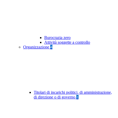
Burocrazia zero
Attività soggette a controllo
Organizzazione
4
Titolari di incarichi politici, di amministrazione,
di direzione o di governo
1