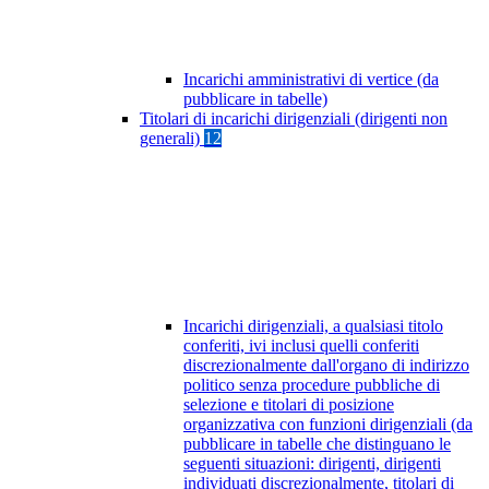
Incarichi amministrativi di vertice (da
pubblicare in tabelle)
Titolari di incarichi dirigenziali (dirigenti non
generali)
12
Incarichi dirigenziali, a qualsiasi titolo
conferiti, ivi inclusi quelli conferiti
discrezionalmente dall'organo di indirizzo
politico senza procedure pubbliche di
selezione e titolari di posizione
organizzativa con funzioni dirigenziali (da
pubblicare in tabelle che distinguano le
seguenti situazioni: dirigenti, dirigenti
individuati discrezionalmente, titolari di