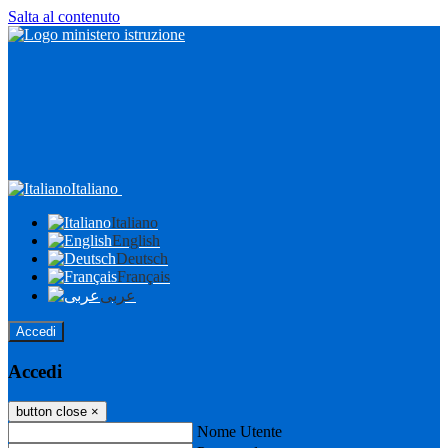
Salta al contenuto
Italiano
Italiano
English
Deutsch
Français
عربى
Accedi
Accedi
button close
×
Nome Utente