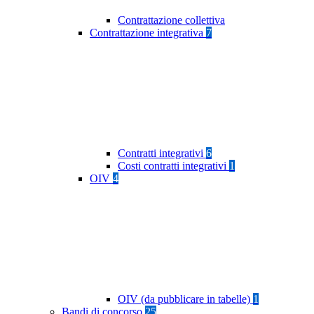
Contrattazione collettiva
Contrattazione integrativa
7
Contratti integrativi
6
Costi contratti integrativi
1
OIV
4
OIV (da pubblicare in tabelle)
1
Bandi di concorso
25