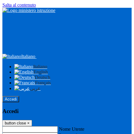
Salta al contenuto
Italiano
Italiano
English
Deutsch
Français
عربى
Accedi
Accedi
button close
×
Nome Utente