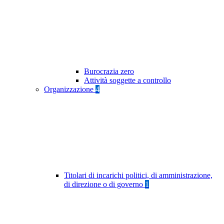
Burocrazia zero
Attività soggette a controllo
Organizzazione
4
Titolari di incarichi politici, di amministrazione,
di direzione o di governo
1