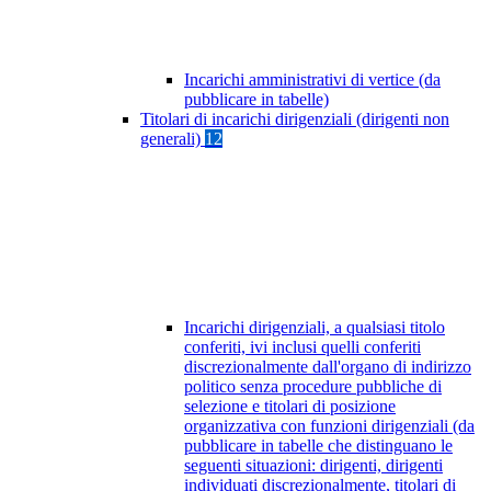
Incarichi amministrativi di vertice (da
pubblicare in tabelle)
Titolari di incarichi dirigenziali (dirigenti non
generali)
12
Incarichi dirigenziali, a qualsiasi titolo
conferiti, ivi inclusi quelli conferiti
discrezionalmente dall'organo di indirizzo
politico senza procedure pubbliche di
selezione e titolari di posizione
organizzativa con funzioni dirigenziali (da
pubblicare in tabelle che distinguano le
seguenti situazioni: dirigenti, dirigenti
individuati discrezionalmente, titolari di