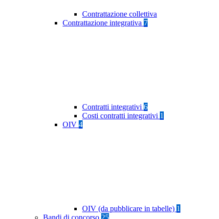
Contrattazione collettiva
Contrattazione integrativa
7
Contratti integrativi
6
Costi contratti integrativi
1
OIV
4
OIV (da pubblicare in tabelle)
1
Bandi di concorso
25