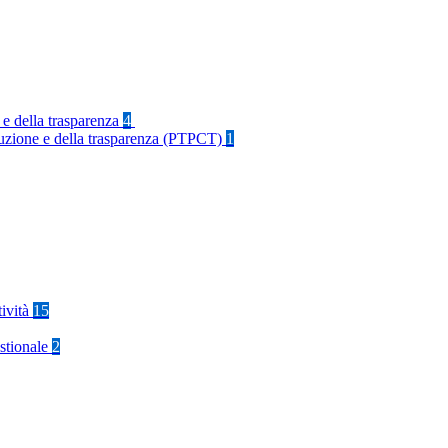
 e della trasparenza
4
rruzione e della trasparenza (PTPCT)
1
tività
15
stionale
2