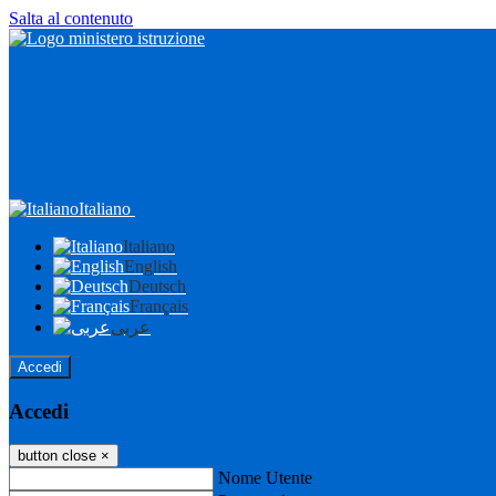
Salta al contenuto
Italiano
Italiano
English
Deutsch
Français
عربى
Accedi
Accedi
button close
×
Nome Utente