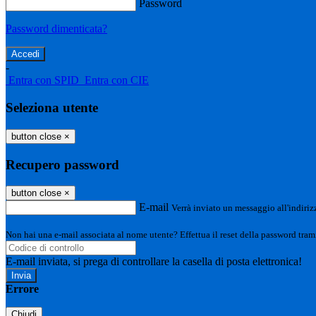
Password
Password dimenticata?
-
Entra con SPID
Entra con CIE
Seleziona utente
button close
×
Recupero password
button close
×
E-mail
Verrà inviato un messaggio all'indirizz
Non hai una e-mail associata al nome utente? Effettua il reset della password tram
E-mail inviata, si prega di controllare la casella di posta elettronica!
Errore
Chiudi