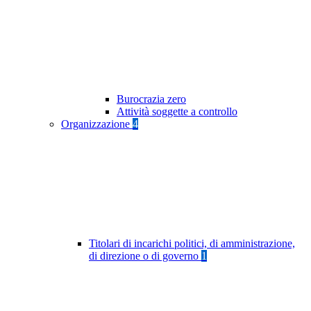
Burocrazia zero
Attività soggette a controllo
Organizzazione
4
Titolari di incarichi politici, di amministrazione,
di direzione o di governo
1