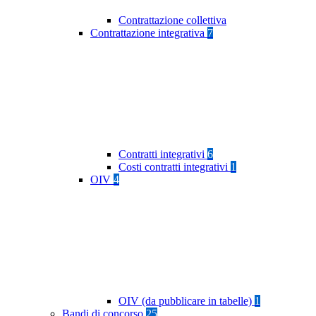
Contrattazione collettiva
Contrattazione integrativa
7
Contratti integrativi
6
Costi contratti integrativi
1
OIV
4
OIV (da pubblicare in tabelle)
1
Bandi di concorso
25