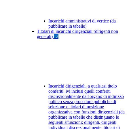
Incarichi amministrativi di vertice (da
pubblicare in tabelle)
Titolari di incarichi dirigenziali (dirigenti non
generali)
12
Incarichi dirigenziali, a qualsiasi titolo
conferiti, ivi inclusi quelli conferiti
discrezionalmente dall'organo di indirizzo
politico senza procedure pubbliche di
selezione e titolari di posizione
organizzativa con funzioni dirigenziali (da
pubblicare in tabelle che distinguano le
seguenti situazioni: dirigenti, dirigenti
individuati discrezionalmente, titolari di