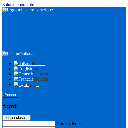
Salta al contenuto
Italiano
Italiano
English
Deutsch
Français
عربى
Accedi
Accedi
button close
×
Nome Utente