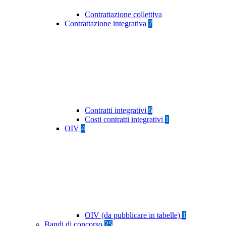
Contrattazione collettiva
Contrattazione integrativa
7
Contratti integrativi
6
Costi contratti integrativi
1
OIV
4
OIV (da pubblicare in tabelle)
1
Bandi di concorso
25