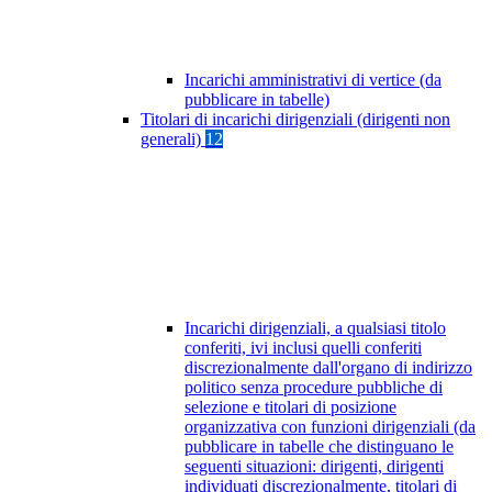
Incarichi amministrativi di vertice (da
pubblicare in tabelle)
Titolari di incarichi dirigenziali (dirigenti non
generali)
12
Incarichi dirigenziali, a qualsiasi titolo
conferiti, ivi inclusi quelli conferiti
discrezionalmente dall'organo di indirizzo
politico senza procedure pubbliche di
selezione e titolari di posizione
organizzativa con funzioni dirigenziali (da
pubblicare in tabelle che distinguano le
seguenti situazioni: dirigenti, dirigenti
individuati discrezionalmente, titolari di