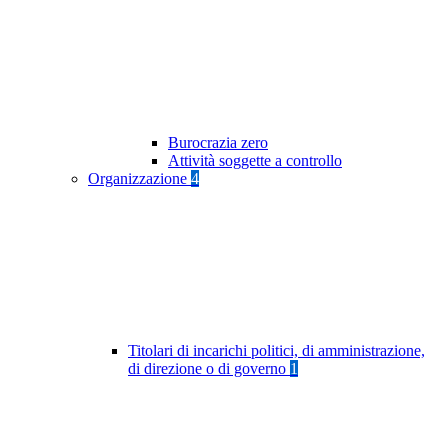
Burocrazia zero
Attività soggette a controllo
Organizzazione
4
Titolari di incarichi politici, di amministrazione,
di direzione o di governo
1