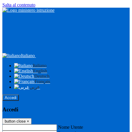
Salta al contenuto
Italiano
Italiano
English
Deutsch
Français
عربى
Accedi
Accedi
button close
×
Nome Utente