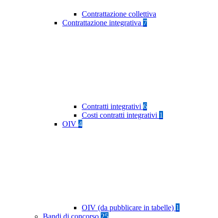
Contrattazione collettiva
Contrattazione integrativa
7
Contratti integrativi
6
Costi contratti integrativi
1
OIV
4
OIV (da pubblicare in tabelle)
1
Bandi di concorso
25