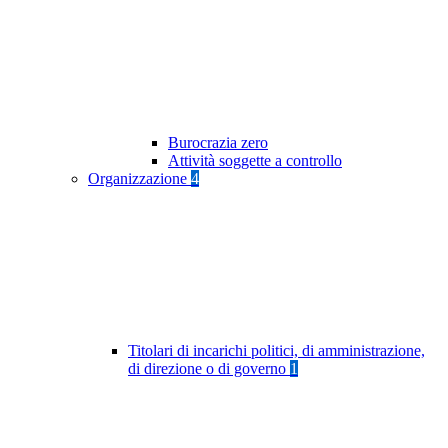
Burocrazia zero
Attività soggette a controllo
Organizzazione
4
Titolari di incarichi politici, di amministrazione,
di direzione o di governo
1