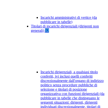
Incarichi amministrativi di vertice (da
pubblicare in tabelle)
Titolari di incarichi dirigenziali (dirigenti non
generali)
12
Incarichi dirigenziali, a qualsiasi titolo
conferiti, ivi inclusi quelli conferiti
discrezionalmente dall'organo di indirizzo
politico senza procedure pubbliche di
selezione e titolari di posizione
organizzativa con funzioni dirigenziali (da
pubblicare in tabelle che distinguano le
seguenti situazioni: dirigenti, dirigenti
individuati discrezionalmente, titolari di