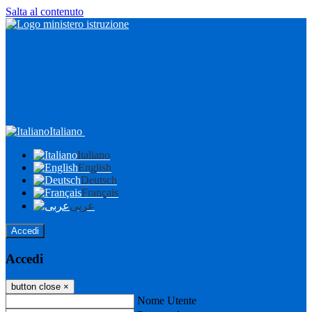
Salta al contenuto
Italiano
Italiano
English
Deutsch
Français
عربى
Accedi
Accedi
button close
×
Nome Utente