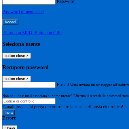
Password
Password dimenticata?
-
Entra con SPID
Entra con CIE
Seleziona utente
button close
×
Recupero password
button close
×
E-mail
Verrà inviato un messaggio all'indirizz
Non hai una e-mail associata al nome utente? Effettua il reset della password tram
E-mail inviata, si prega di controllare la casella di posta elettronica!
Errore
Chiudi