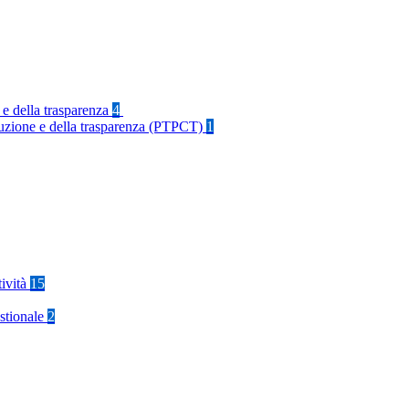
 e della trasparenza
4
rruzione e della trasparenza (PTPCT)
1
tività
15
stionale
2