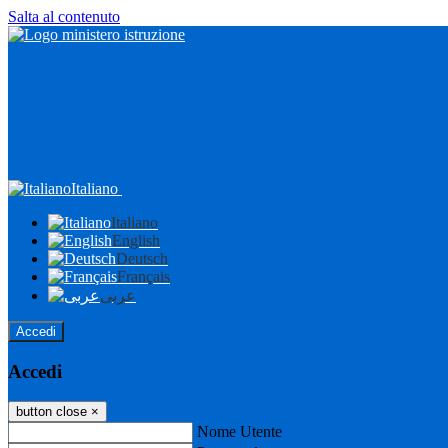
Salta al contenuto
Italiano
Italiano
English
Deutsch
Français
عربى
Accedi
Accedi
button close
×
Nome Utente