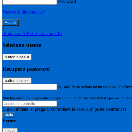
Password
Password dimenticata?
-
Entra con SPID
Entra con CIE
Seleziona utente
button close
×
Recupero password
button close
×
E-mail
Verrà inviato un messaggio all'indirizz
Non hai una e-mail associata al nome utente? Effettua il reset della password tram
E-mail inviata, si prega di controllare la casella di posta elettronica!
Errore
Chiudi