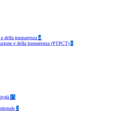
 e della trasparenza
4
rruzione e della trasparenza (PTPCT)
1
tività
15
stionale
2