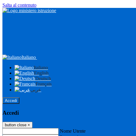
Salta al contenuto
Italiano
Italiano
English
Deutsch
Français
عربى
Accedi
Accedi
button close
×
Nome Utente