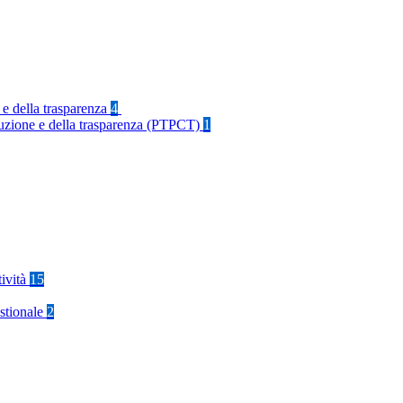
 e della trasparenza
4
rruzione e della trasparenza (PTPCT)
1
tività
15
stionale
2