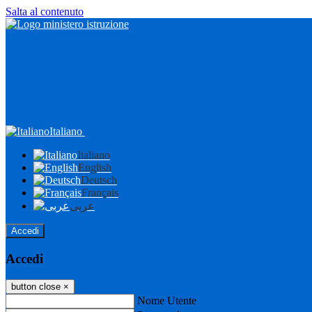
Salta al contenuto
Italiano
Italiano
English
Deutsch
Français
عربى
Accedi
Accedi
button close
×
Nome Utente