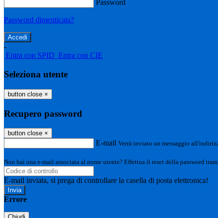
Password
Password dimenticata?
-
Entra con SPID
Entra con CIE
Seleziona utente
button close
×
Recupero password
button close
×
E-mail
Verrà inviato un messaggio all'indirizz
Non hai una e-mail associata al nome utente? Effettua il reset della password tram
E-mail inviata, si prega di controllare la casella di posta elettronica!
Errore
Chiudi